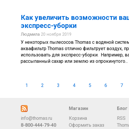
Как увеличить возможности ва
экспресс-уборки
Людмила
20 ноября 2019
У некоторых пылесосов Thomas с водяной систем
аквафильтр Thomas отлично фильтрует воздух, 
использовать для экспресс-уборки. Например, в
рассыпанный сахар или землю из опрокинутого...
1
2
3
4
5
6
7
Магазин
Блог
info@thomas.ru
Корзина
RSS
8-800-444-79-40
Оформить заказ
Thom