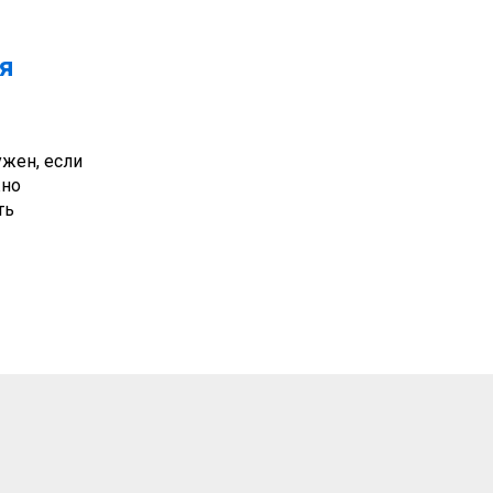
я
ужен, если
жно
ть