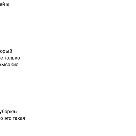
ей в
торый
не только
 высокие
уборка».
о это такая