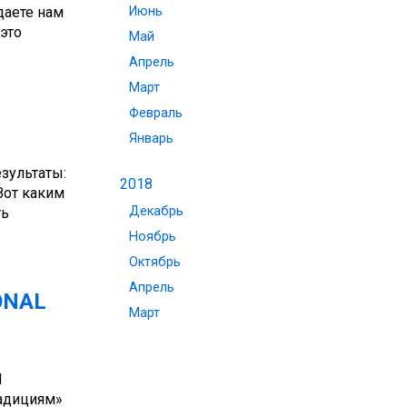
даете нам
Июнь
это
Май
Апрель
Март
Февраль
Январь
зультаты:
2018
Вот каким
Декабрь
ть
Ноябрь
Октябрь
Апрель
ONAL
Март
N
радициям»