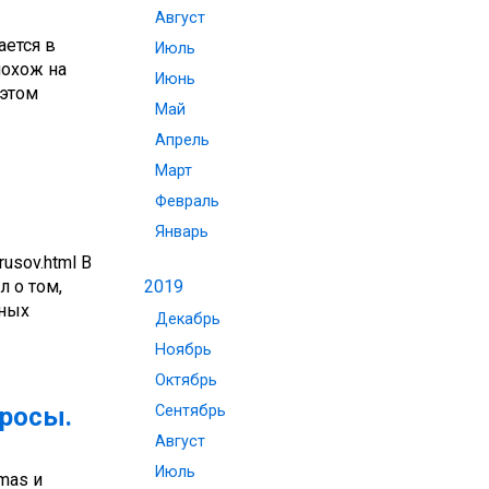
Август
ается в
Июль
похож на
Июнь
 этом
Май
Апрель
Март
Февраль
Январь
rusov.html В
 о том,
2019
сных
Декабрь
Ноябрь
Октябрь
просы.
Сентябрь
Август
Июль
mas и