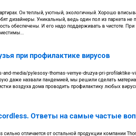
ртирах. Он теплый, уютный, экологичный. Хорошо вписыв
юбят дизайнеры. Уникальный, ведь один пол из паркета не 
ость обеспечены. И его надо поддерживать в чистоте. При
естимы....
зья при профилактике вирусов
s-and-media/pylesosy-thomas-vernye-druzya-pri-profilaktike-vi
рую даже назвали пандемией, мы решили сделать материал
истки воздуха дома проводить профилактику любых виру
&cordless. Ответы на самые частые во
ss сильно отличается от остальной продукции компании Tho