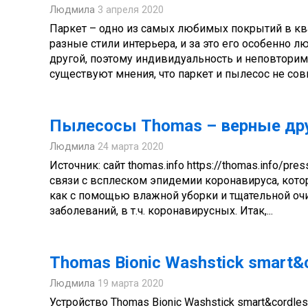
Людмила
3 апреля 2020
Паркет – одно из самых любимых покрытий в ква
разные стили интерьера, и за это его особенно л
другой, поэтому индивидуальность и неповторим
существуют мнения, что паркет и пылесос не совм
Пылесосы Thomas – верные дру
Людмила
24 марта 2020
Источник: сайт thomas.info https://thomas.info/pres
связи с всплеском эпидемии коронавируса, кото
как с помощью влажной уборки и тщательной оч
заболеваний, в т.ч. коронавирусных. Итак,...
Thomas Bionic Washstick smart
Людмила
19 марта 2020
Устройство Thomas Bionic Washstick smart&cordle