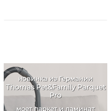
новинка из Германии
Thomas Pet&Family Parquet
Pro
моет паркет и ламинат