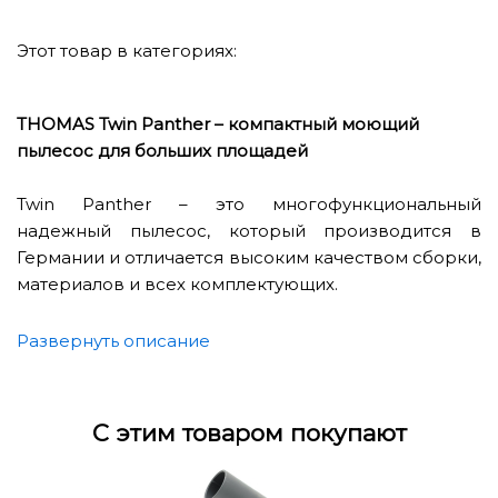
Этот товар в категориях:
THOMAS Twin Panther – компактный моющий
пылесос для больших площадей
Twin Panther – это многофункциональный
надежный пылесос, который производится в
Германии и отличается высоким качеством сборки,
материалов и всех комплектующих.
Panther выполняет несколько функций: сухая
Развернуть описание
уборка, влажная уборка, а также сбор жидкостей.
Для сухой уборки в этой модели предусмотрен
С этим товаром покупают
мешок-пылесборник из НЕРА-материала объемом
6 л, что дает возможность убрать большую площадь
без замены мешка.