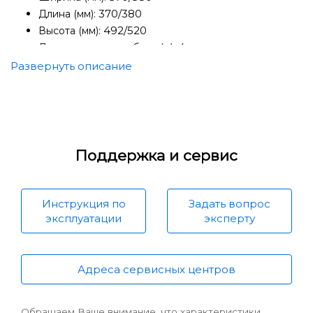
370/380
Длина (мм):
492/520
Высота (мм):
4
Длина сетевого кабеля (м):
Вес прибор/прибор с картоном и
Развернуть описание
7,3/8,6
принадлежностями (кг):
1500
Максимальная мощность двигателя макс. (W):
Объем всасываемой воды в режиме сбора
8л.
жидкостей макс. (л):
16 л.
Объем корпуса:
Поддержка и сервис
Система труб 32 мм
Сборка - Германия
Инструкция по
Задать вопрос
эксплуатации
эксперту
Адреса сервисных центров
Обращаем Ваше внимание, что характеристики