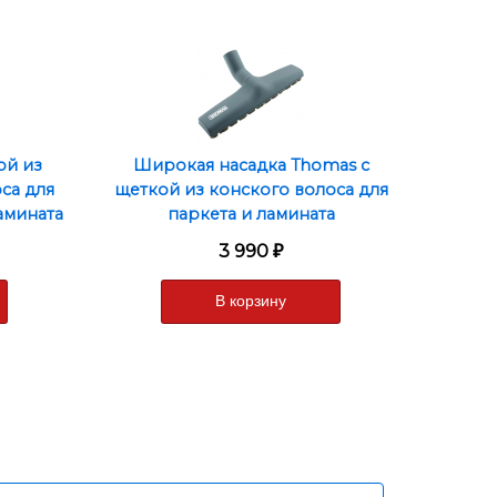
ой из
Широкая насадка Thomas с
са для
щеткой из конского волоса для
амината
паркета и ламината
3 990
₽