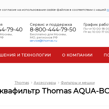
 согласие на использование cookie-файлов в соответствии с нашей
п
ия
Сервис и поддержка
График рабо
44-79-40
8-800-444-79-50
Пн-чт 10:00-18:0
Пт-вс 10:00-17:0
 Москвы,
Бесплатно для Москвы,
РФ
МО, регионов РФ
service@thomas.ru
ШЕНИЯ И ТЕХНОЛОГИИ
О КОМПАНИИ
П
Thomas
Аксессуары
Фильтры и мешки
квафильтр Thomas AQUA-B