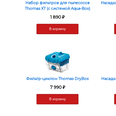
Набор фильтров для пылесосов
Насадк
пыли, которая оста
Thomas XT (c системой Aqua-Box)
микроциклонов, где
1 890
₽
Для использования 
уборки вся пыль и г
помещении станови
По окончании уборк
Все детали аква-б
просушить.
Фильтр-циклон Thomas DryBox
Насадк
7 990
₽