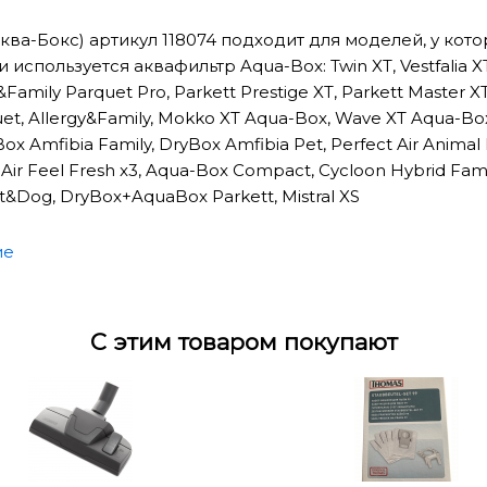
ква-Бокс) артикул 118074 подходит для моделей, у кото
используется аквафильтр Aqua-Box: Twin XT, Vestfalia XT
&Family Parquet Pro, Parkett Prestige XT, Parkett Master XT
uet, Allergy&Family, Mokko XT Aqua-Box, Wave XT Aqua-Bo
ox Amfibia Family, DryBox Amfibia Pet, Perfect Air Animal P
t Air Feel Fresh x3, Aqua-Box Compact, Cycloon Hybrid Fam
&Dog, DryBox+AquaBox Parkett, Mistral XS
кса входят следующие детали:
ие
онтейнер со съемной крышкой
ых фильтра в крышке
С этим товаром покупают
ель
к-фильтр
тавляет собой двухступенчатый инжекторно-циклонный
A-BOX – инжектор, или аква-распылитель (WET-JET Sys
намокает, тяжелеет и опускается на дно емкости аква-