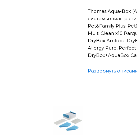
Thomas Aqua-Box (А
системы фильтрации 
Pet&Family Plus, Pet
Multi Clean x10 Parq
DryBox Amfibia, DryB
Allergy Pure, Perfec
DryBox+AquaBox Cat
В комплект аква-бо
Развернуть описан
пластиковый к
два поролонов
аква-распылит
сетчатый куби
Эта система предс
Первая ступень AQU
через который пыль 