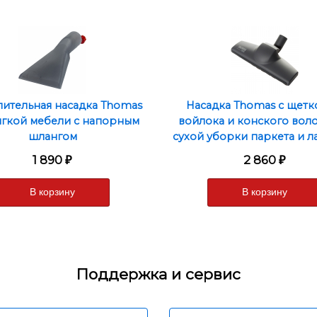
ительная насадка Thomas
Насадка Thomas с щетк
ягкой мебели с напорным
войлока и конского воло
шлангом
сухой уборки паркета и л
1 890
2 860
₽
₽
Поддержка и сервис