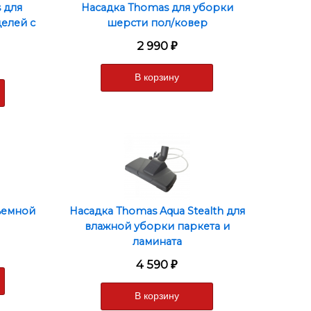
 для
Насадка Thomas для уборки
я множества
елей с
шерсти пол/ковер
2 990
₽
воды. В процессе
лоп, и воздух в
оточной водой и
ъемной
Насадка Thomas Aqua Stealth для
влажной уборки паркета и
ламината
4 590
₽