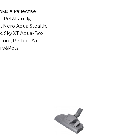
рых в качестве
, Pet&Family,
, Nero Aqua Stealth,
x, Sky XT Aqua-Box,
ure, Perfect Air
ily&Pets,
 аквафильтр.
tem), проходя
бокса. Та часть