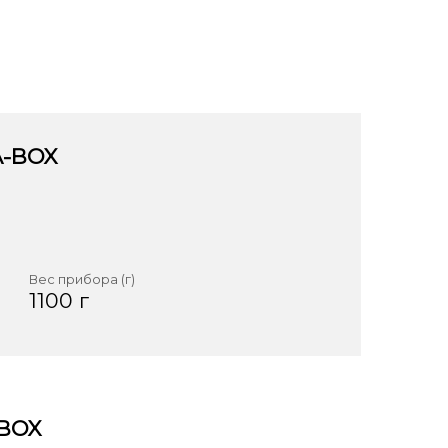
-BOX
Вес прибора (г)
1100 г
BOX